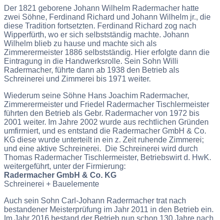
Der 1821 geborene Johann Wilhelm Radermacher hatte
zwei Söhne, Ferdinand Richard und Johann Wilhelm jr., die
diese Tradition fortsetzten. Ferdinand Richard zog nach
Wipperfürth, wo er sich selbstständig machte. Johann
Wilhelm blieb zu hause und machte sich als
Zimmerermeister 1886 selbstständig. Hier erfolgte dann die
Eintragung in die Handwerksrolle. Sein Sohn Willi
Radermacher, führte dann ab 1938 den Betrieb als
Schreinerei und Zimmerei bis 1971 weiter.
Wiederum seine Söhne Hans Joachim Radermacher,
Zimmerermeister und Friedel Radermacher Tischlermeister
führten den Betrieb als Gebr. Radermacher von 1972 bis
2001 weiter. Im Jahre 2002 wurde aus rechtlichen Gründen
umfirmiert, und es entstand die Radermacher GmbH & Co.
KG diese wurde unterteilt in ein z. Zeit ruhende Zimmerei;
und eine aktive Schreinerei. Die Schreinerei wird durch
Thomas Radermacher Tischlermeister, Betriebswirt d. HwK.
weitergeführt, unter der Firmierung:
Radermacher GmbH & Co. KG
Schreinerei + Bauelemente
Auch sein Sohn Carl-Johann Radermacher trat nach
bestandener Meisterprüfung im Jahr 2011 in den Betrieb ein.
Im Jahr 2016 bestand der Betrieb nun schon 130 Jahre nach